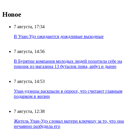
Новое
7 августа, 17:34
В Улан-Удэ ожидаются дождливые выходные
7 августа, 14:56
В Бурятии компания молодых людей похитила себе на
пикник из магазина 13 бутылок пива, арбуз и дыню
7 августа, 14:53
Улан-удэнцы раскрыли в опросе, что считают главным
подарком в жизни
7 августа, 12:38
Житель Улан-Удэ сломал матери ключицу за то, что она
нечаянно разбудила его