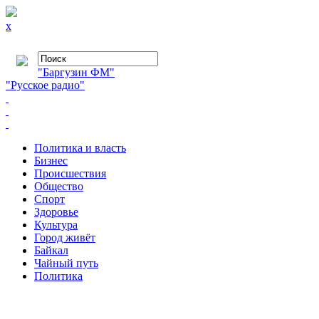
x
"Баргузин ФМ"
"Русское радио"
Политика и власть
Бизнес
Происшествия
Общество
Cпорт
Здоровье
Культура
Город живёт
Байкал
Чайный путь
Политика