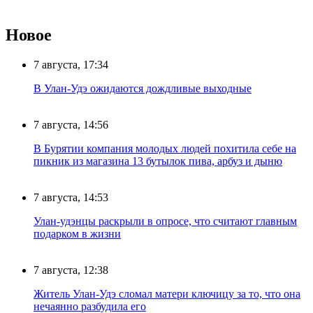
Новое
7 августа, 17:34
В Улан-Удэ ожидаются дождливые выходные
7 августа, 14:56
В Бурятии компания молодых людей похитила себе на
пикник из магазина 13 бутылок пива, арбуз и дыню
7 августа, 14:53
Улан-удэнцы раскрыли в опросе, что считают главным
подарком в жизни
7 августа, 12:38
Житель Улан-Удэ сломал матери ключицу за то, что она
нечаянно разбудила его