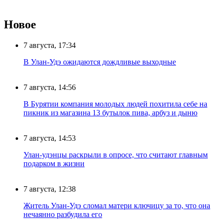
Новое
7 августа, 17:34
В Улан-Удэ ожидаются дождливые выходные
7 августа, 14:56
В Бурятии компания молодых людей похитила себе на
пикник из магазина 13 бутылок пива, арбуз и дыню
7 августа, 14:53
Улан-удэнцы раскрыли в опросе, что считают главным
подарком в жизни
7 августа, 12:38
Житель Улан-Удэ сломал матери ключицу за то, что она
нечаянно разбудила его