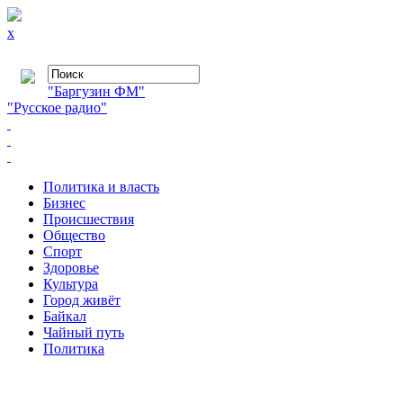
x
"Баргузин ФМ"
"Русское радио"
Политика и власть
Бизнес
Происшествия
Общество
Cпорт
Здоровье
Культура
Город живёт
Байкал
Чайный путь
Политика