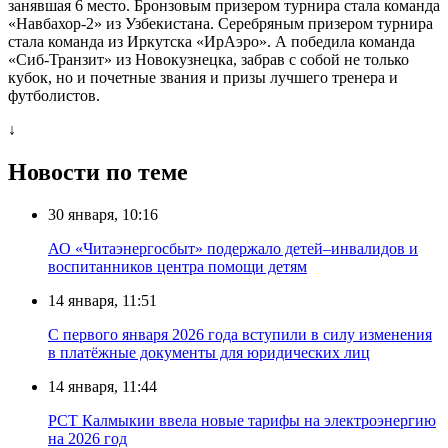
занявшая 6 место. Бронзовым призером турнира стала команда
«Навбахор-2» из Узбекистана. Серебряным призером турнира
стала команда из Иркутска «ИрАэро». А победила команда
«Сиб-Транзит» из Новокузнецка, забрав с собой не только
кубок, но и почетные звания и призы лучшего тренера и
футболистов.
↓
Новости по теме
30 января, 10:16
АО «Читаэнергосбыт» подержало детей–инвалидов и
воспитанников центра помощи детям
14 января, 11:51
С первого января 2026 года вступили в силу изменения
в платёжные документы для юридических лиц
14 января, 11:44
РСТ Калмыкии ввела новые тарифы на электроэнергию
на 2026 год