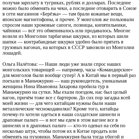
получая зарплату в тугриках, рублях и долларах. Последние
можно было обменять на чеки, а последние отоварить в Союзе
в сети магазинов «Берёзка» — там брали кожаные вещи,
японские магнитофоны, и прочее. У монголов же пользовали
спросом наши хромовые сапоги, позницы, кипятильники,
чайники — всё это обменивалось или продавалось. Многие
возили из Монголии тарбаганьи шкурки, из которых шили
шапки — контрабандные шкурки удобно было прятать в
грузовых вагонах, на которых в СССР завозили из Монголии
лошадей.
Ольга Налётова: — Наши люди уже знали спрос наших
монгольских товарищей — например, часы «Командирские»
для монголов были вообще супер! А в Китай мы в первый раз
поехали в Маньчжурию — наш руководитель, уникальная
женщина Нина Ивановна Захарова пробила тур в
Маньчжурию на сутки. Мы ехали поездом, нас был целый
вагон, причём тоже все с бартером. До сих пор загадка всей
моей жизни — для чего китайцам нужны были наши
металлические чеснокодавилки? Кроме того, китайцы
почему-то хотели одеться в наши солдатские шинели и
драповые пальто — и вот мы едем в этом вагоне все в
шинелях и в драповых пальто — кто-то одевал на себя по
несколько штук, чтобы потом их в Китае продать или
обменять на пуховики. Маньчжурия была тогда убогой и