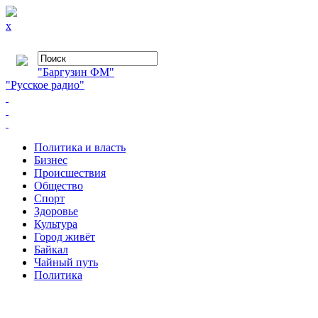
x
"Баргузин ФМ"
"Русское радио"
Политика и власть
Бизнес
Происшествия
Общество
Cпорт
Здоровье
Культура
Город живёт
Байкал
Чайный путь
Политика