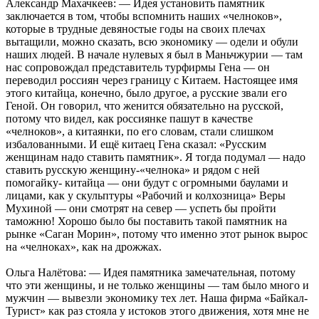
Александр Махачкеев: — Идея установить памятник
заключается в том, чтобы вспомнить наших «челноков»,
которые в трудные девяностые годы на своих плечах
вытащили, можно сказать, всю экономику — одели и обули
наших людей. В начале нулевых я был в Маньчжурии — там
нас сопровождал представитель турфирмы Гена — он
переводил россиян через границу с Китаем. Настоящее имя
этого китайца, конечно, было другое, а русские звали его
Геной. Он говорил, что женится обязательно на русской,
потому что видел, как россиянке пашут в качестве
«челноков», а китаянки, по его словам, стали слишком
избалованными. И ещё китаец Гена сказал: «Русским
женщинам надо ставить памятник». Я тогда подумал — надо
ставить русскую женщину-«челнока» и рядом с ней
помогайку- китайца — они будут с огромными баулами и
лицами, как у скульптуры «Рабочий и колхозница» Веры
Мухиной — они смотрят на север — успеть бы пройти
таможню! Хорошо было бы поставить такой памятник на
рынке «Саган Морин», потому что именно этот рынок вырос
на «челноках», как на дрожжах.
Ольга Налётова: — Идея памятника замечательная, потому
что эти женщины, и не только женщины — там было много и
мужчин — вывезли экономику тех лет. Наша фирма «Байкал-
Турист» как раз стояла у истоков этого движения, хотя мне не