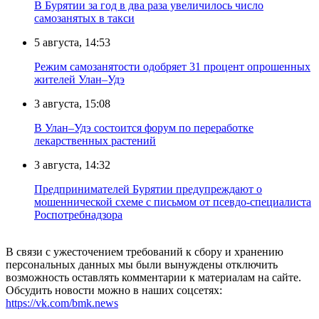
В Бурятии за год в два раза увеличилось число
самозанятых в такси
5 августа, 14:53
Режим самозанятости одобряет 31 процент опрошенных
жителей Улан–Удэ
3 августа, 15:08
В Улан–Удэ состоится форум по переработке
лекарственных растений
3 августа, 14:32
Предпринимателей Бурятии предупреждают о
мошеннической схеме с письмом от псевдо-специалиста
Роспотребнадзора
В связи с ужесточением требований к сбору и хранению
персональных данных мы были вынуждены отключить
возможность оставлять комментарии к материалам на сайте.
Обсудить новости можно в наших соцсетях:
https://vk.com/bmk.news