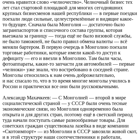
очень нравится слово «челночество». Челночный бизнес тех
лет стал стартовой площадкой для многих сегодняшних
крупных бизнесменов нашей республики — в первые поездки
поехали люди сильные, целеустремлённые и видящие какое-
то будущее. Сначала была Монголия — достаточно было
загранпаспортов и списочного состава группы, которая
выезжала за границу — тогда ещё не было визовой службы,
не было таможней, не было правил обмена валюты — всё
меняли бартером. В первую очередь в Монголию поехали
торговые работники, которые имели какой-то доступ к
дефициту — его и ввезли в Монголию. Там были часы,
фотоаппараты, какие-то запчасти для автомобилей — первые
«челноки» уже знали, что востребовано в соседней стране.
Монголы относились к нам очень доброжелательно,
и нас спасало то, что в то время многие монголы учились в
России и практически все они были русскоязычными.
Александр Махачкеев: — С Монголией — второй в мире
социалистической страной — у СССР были очень тесные
экономические связи, но Монголия одновременно была
открыта и для других стран, поэтому ещё в светский период
туда начали поступать самые разнообразные товары. Для
советских граждан существовала лазейка в виде компании
«Скотоимпорт» — из Монголии в СССР завозили живой скот,
и в этой структуре наши соотечественники и работали,