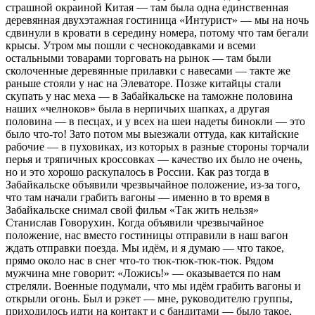
страшной окраиной Китая — там была одна единственная
деревянная двухэтажная гостиница «Интурист» — мы на ночь
сдвинули в кровати в середину номера, потому что там бегали
крысы. Утром мы пошли с чеснокодавками и всеми
остальными товарами торговать на рынок — там были
сколоченные деревянные прилавки с навесами — такте же
раньше стояли у нас на Элеваторе. Позже китайцы стали
скупать у нас меха — в Забайкальске на таможне половина
наших «челноков» была в нерпичьих шапках, а другая
половина — в песцах, и у всех на шеи надеты бинокли — это
было что-то! Зато потом мы выезжали оттуда, как китайские
рабочие — в пуховиках, из которых в разные стороны торчали
перья и тряпичных кроссовках — качество их было не очень,
но и это хорошо раскупалось в России. Как раз тогда в
Забайкальске объявили чрезвычайное положение, из-за того,
что там начали грабить вагоны — именно в то время в
Забайкальске снимал свой фильм «Так жить нельзя»
Станислав Говорухин. Когда объявили чрезвычайное
положение, нас вместо гостиницы отправили в наш вагон
ждать отправки поезда. Мы идём, и я думаю — что такое,
прямо около нас в снег что-то тюк-тюк-тюк-тюк. Рядом
мужчина мне говорит: «Ложись!» — оказывается по нам
стреляли. Военные подумали, что мы идём грабить вагоны и
открыли огонь. Был и рэкет — мне, руководителю группы,
приходилось идти на контакт и с бандитами — было такое,