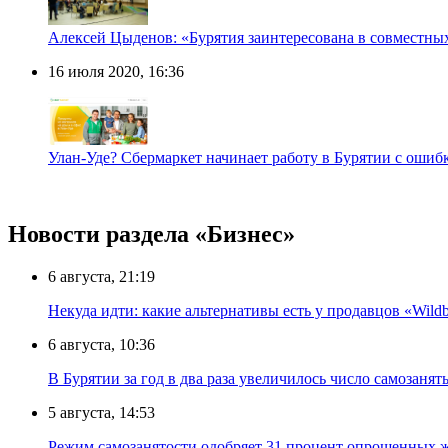
Алексей Цыденов: «Бурятия заинтересована в совместны
16 июля 2020, 16:36
Улан-Уде? Сбермаркет начинает работу в Бурятии с ошиб
Новости раздела «Бизнес»
6 августа, 21:19
Некуда идти: какие альтернативы есть у продавцов «Wildb
6 августа, 10:36
В Бурятии за год в два раза увеличилось число самозанят
5 августа, 14:53
Режим самозанятости одобряет 31 процент опрошенных 