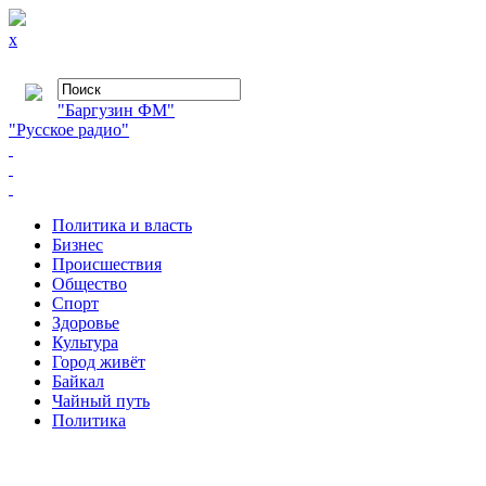
x
"Баргузин ФМ"
"Русское радио"
Политика и власть
Бизнес
Происшествия
Общество
Cпорт
Здоровье
Культура
Город живёт
Байкал
Чайный путь
Политика