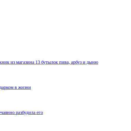
ник из магазина 13 бутылок пива, арбуз и дыню
одарком в жизни
ечаянно разбудила его