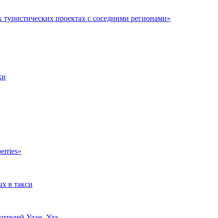
х туристических проектах с соседними регионами»
ки
erries»
ых в такси
жителей Улан–Удэ