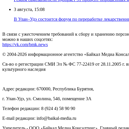
3 августа, 15:08
В Улан–Удэ состоится форум по переработке лекарственн
В связи с ужесточением требований к сбору и хранению перс
можно в наших соцсетях:
https://vk.com/bmk.news
© 2004-2026 информационное агентство «Байкал Медиа Конса
Св-во о регистрации СМИ Эл № ФС 77-22419 от 28.11.2005 г. 
культурного наследия
Адрес редакции: 670000, Республика Бурятия,
г. Улан-Удэ, ул. Смолина, 54б, помещение 3А
Телефон редакции: ‎‎8 (924 4) 58 90 90
E-mail редакции: info@baikal-media.ru
Учредитель - ООО
Байкал Медиа Консалтинг
. Главный редак
«
»