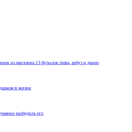
ник из магазина 13 бутылок пива, арбуз и дыню
одарком в жизни
ечаянно разбудила его