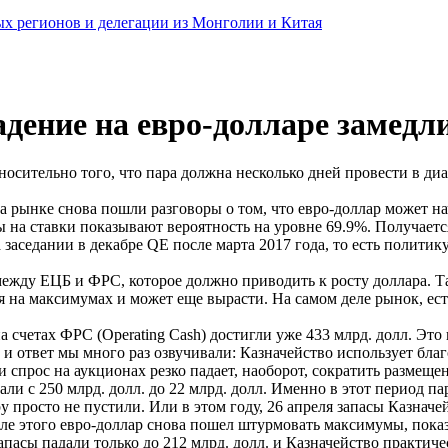
ных регионов и делегации из Монголии и Китая
ение на евро-долларе замедл
осительно того, что пара должна несколько дней провести в диа
а рынке снова пошли разговоры о том, что евро-доллар может на
 на ставки показывают вероятность на уровне 69.9%. Получается
заседании в декабре QE после марта 2017 года, то есть политик
ежду ЕЦБ и ФРС, которое должно приводить к росту доллара. Та
ся на максимумах и может еще вырасти. На самом деле рынок, е
счетах ФРС (Operating Cash) достигли уже 433 млрд. долл. Это
 и ответ мы много раз озвучивали: Казначейство использует бл
, и спрос на аукционах резко падает, наоборот, сократить разм
али с 250 млрд. долл. до 22 млрд. долл. Именно в этот период п
ару просто не пустили. Или в этом году, 26 апреля запасы Казна
е этого евро-доллар снова пошел штурмовать максимумы, показал
запасы падали только до 212 млрд. долл. и Казначейство практи