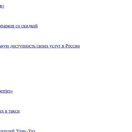
в»
опарков со скидкой
ую доступность своих услуг в России
erries»
ых в такси
жителей Улан–Удэ