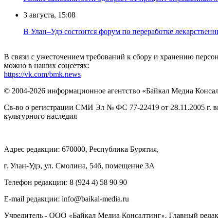
3 августа, 15:08
В Улан–Удэ состоится форум по переработке лекарственн
В связи с ужесточением требований к сбору и хранению перс
можно в наших соцсетях:
https://vk.com/bmk.news
© 2004-2026 информационное агентство «Байкал Медиа Конса
Св-во о регистрации СМИ Эл № ФС 77-22419 от 28.11.2005 г. 
культурного наследия
Адрес редакции: 670000, Республика Бурятия,
г. Улан-Удэ, ул. Смолина, 54б, помещение 3А
Телефон редакции: ‎‎8 (924 4) 58 90 90
E-mail редакции: info@baikal-media.ru
Учредитель - ООО
Байкал Медиа Консалтинг
. Главный редак
«
»