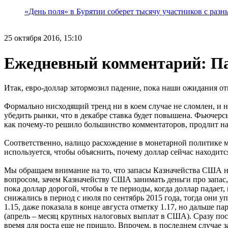
«День поля» в Бурятии соберет тысячу участников с раз
25 октября 2016, 15:10
Ежедневный комментарий: Пад
Итак, евро-доллар затормозил падение, пока наши ожидания отн
Формально нисходящий тренд ни в коем случае не сломлен, и н
убедить рынки, что в декабре ставка будет повышена. Фьючерсы
как почему-то решило большинство комментаторов, продлит на 
Соответственно, налицо расхождение в монетарной политике м
используется, чтобы объяснить, почему доллар сейчас находит
Мы обращаем внимание на то, что запасы Казначейства США на 
вопросом, зачем Казначейству США занимать деньги про запас,
пока доллар дорогой, чтобы в те периоды, когда доллар падает
снижались в период с июля по сентябрь 2015 года, тогда они уп
1.15, даже показала в конце августа отметку 1.17, но дальше п
(апрель – месяц крупных налоговых выплат в США). Сразу посл
время для роста еще не пришло. Впрочем, в последнем случае 