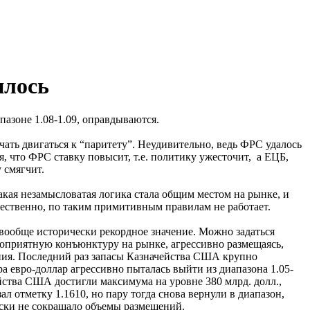
илось
пазоне 1.08-1.09, оправдываются.
чать двигаться к “паритету”. Неудивительно, ведь ФРС удалось
, что ФРС ставку повысит, т.е. политику ужесточит, а ЕЦБ,
у смягчит.
кая незамысловатая логика стала общим местом на рынке, и
стественно, по таким примитивным правилам не работает.
 вообще исторически рекордное значение. Можно задаться
агоприятную конъюнктуру на рынке, агрессивно размещаясь,
ещения. Последний раз запасы Казначейства США крупно
ара евро-доллар агрессивно пыталась выйти из диапазона 1.05-
чейства США достигли максимума на уровне 380 млрд. долл.,
 отметку 1.1610, но пару тогда снова вернули в диапазон,
чески не сокращало объемы размещений.