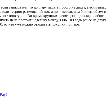
если запасов нет, то доллару падать просто не дадут, а если запа
водит серию размещений нот, а по 4-недельным биллям объем пр
сь конъюнктурой. Во время крупных размещений доллар вообще п
, пусть цена постоит недельку между 1.08-1.09 ведь ранее на др
0, от нее уже можно открывать покупки по паре.
Pay!