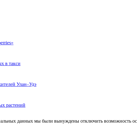
erries»
ых в такси
жителей Улан–Удэ
ых растений
ональных данных мы были вынуждены отключить возможность ост