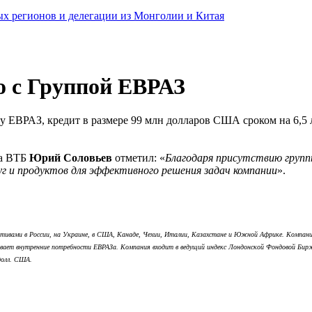
ных регионов и делегации из Монголии и Китая
о с Группой ЕВРАЗ
ЕВРАЗ, кредит в размере 99 млн долларов США сроком на 6,5 л
ка ВТБ
Юрий Соловьев
отметил: «
Благодаря присутствию группы
уг и продуктов для эффективного решения задач компании
».
ивами в России, на Украине, в США, Канаде, Чехии, Италии, Казахстане и Южной Африке. Компания в
ивает внутренние потребности ЕВРАЗа. Компания входит в ведущий индекс Лондонской Фондовой Бирж
 долл. США.