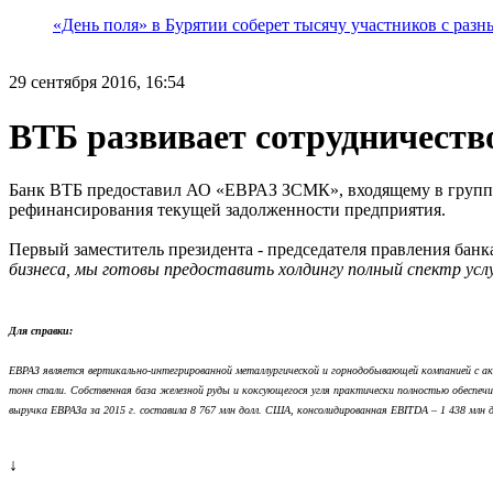
«День поля» в Бурятии соберет тысячу участников с раз
29 сентября 2016, 16:54
ВТБ развивает сотрудничеств
Банк ВТБ предоставил АО «ЕВРАЗ ЗСМК», входящему в группу 
рефинансирования текущей задолженности предприятия.
Первый заместитель президента - председателя правления бан
бизнеса, мы готовы предоставить холдингу полный спектр усл
Для справки:
ЕВРАЗ является вертикально-интегрированной металлургической и горнодобывающей компанией с акт
тонн стали. Собственная база железной руды и коксующегося угля практически полностью обеспеч
выручка ЕВРАЗа за 2015 г. составила 8 767 млн долл. США, консолидированная EBITDA – 1 438 млн
↓