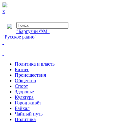
x
"Баргузин ФМ"
"Русское радио"
Политика и власть
Бизнес
Происшествия
Общество
Cпорт
Здоровье
Культура
Город живёт
Байкал
Чайный путь
Политика