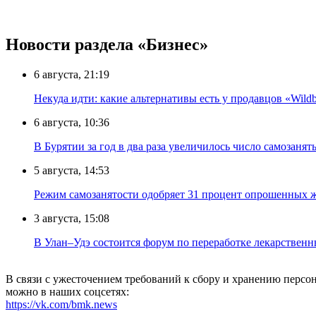
Новости раздела «Бизнес»
6 августа, 21:19
Некуда идти: какие альтернативы есть у продавцов «Wildb
6 августа, 10:36
В Бурятии за год в два раза увеличилось число самозанят
5 августа, 14:53
Режим самозанятости одобряет 31 процент опрошенных 
3 августа, 15:08
В Улан–Удэ состоится форум по переработке лекарственн
В связи с ужесточением требований к сбору и хранению перс
можно в наших соцсетях:
https://vk.com/bmk.news