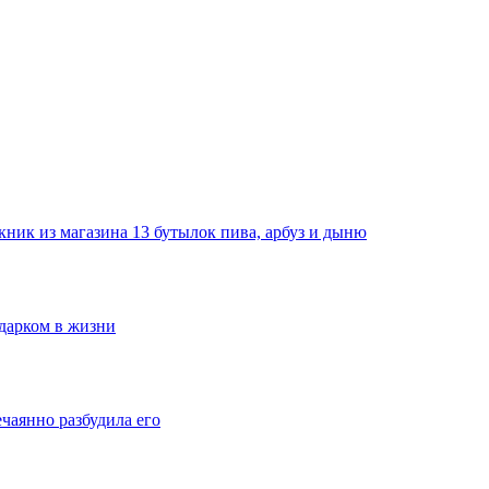
ник из магазина 13 бутылок пива, арбуз и дыню
одарком в жизни
ечаянно разбудила его