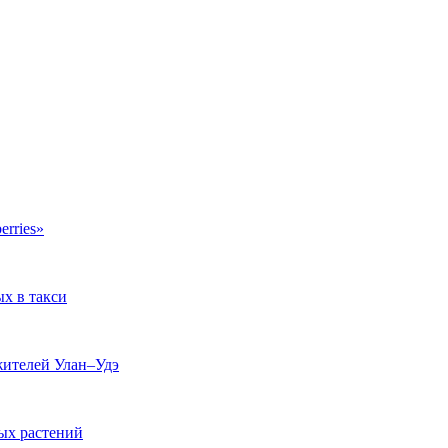
erries»
ых в такси
жителей Улан–Удэ
ых растений