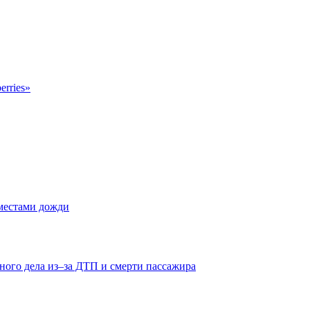
erries»
 местами дожди
ного дела из–за ДТП и смерти пассажира