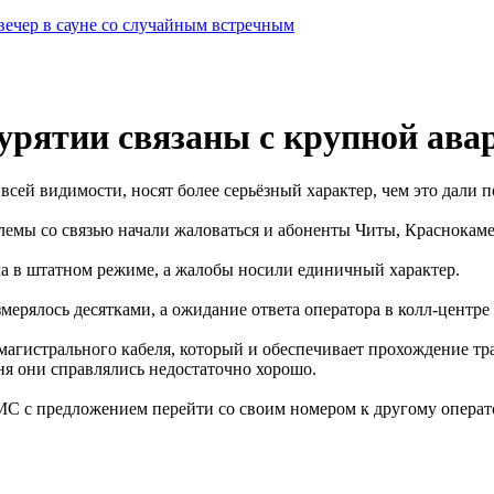
вечер в сауне со случайным встречным
рятии связаны с крупной авар
сей видимости, носят более серьёзный характер, чем это дали п
блемы со связью начали жаловаться и абоненты Читы, Краснокам
ала в штатном режиме, а жалобы носили единичный характер.
змерялось десятками, а ожидание ответа оператора в колл-центр
магистрального кабеля, который и обеспечивает прохождение т
дня они справлялись недостаточно хорошо.
 с предложением перейти со своим номером к другому операто