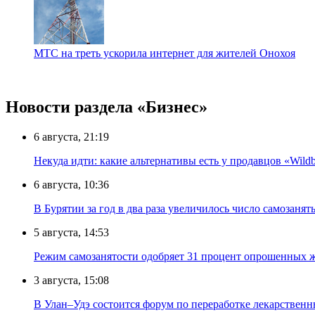
МТС на треть ускорила интернет для жителей Онохоя
Новости раздела «Бизнес»
6 августа, 21:19
Некуда идти: какие альтернативы есть у продавцов «Wildb
6 августа, 10:36
В Бурятии за год в два раза увеличилось число самозанят
5 августа, 14:53
Режим самозанятости одобряет 31 процент опрошенных 
3 августа, 15:08
В Улан–Удэ состоится форум по переработке лекарственн