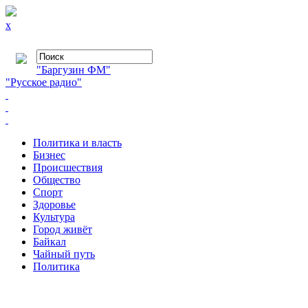
x
"Баргузин ФМ"
"Русское радио"
Политика и власть
Бизнес
Происшествия
Общество
Cпорт
Здоровье
Культура
Город живёт
Байкал
Чайный путь
Политика