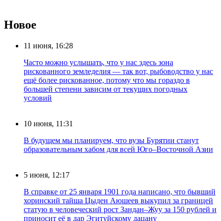
Новое
11 июня, 16:28
Часто можно услышать, что у нас здесь зона
рискованного земледелия — так вот, рыбоводство у нас
ещё более рискованное, потому что мы гораздо в
большей степени зависим от текущих погодных
условий
10 июня, 11:31
В будущем мы планируем, что вузы Бурятии станут
образовательным хабом для всей Юго–Восточной Азии
5 июня, 12:17
В справке от 25 января 1901 года написано, что бывший
хоринский тайша Цыден Аюшеев выкупил за границей
статую в человеческий рост Зандан–Жуу за 150 рублей и
приносит её в дар Эгитуйскому дацану