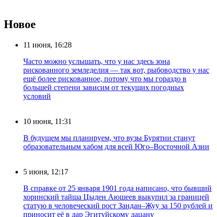
Новое
11 июня, 16:28
Часто можно услышать, что у нас здесь зона
рискованного земледелия — так вот, рыбоводство у нас
ещё более рискованное, потому что мы гораздо в
большей степени зависим от текущих погодных
условий
10 июня, 11:31
В будущем мы планируем, что вузы Бурятии станут
образовательным хабом для всей Юго–Восточной Азии
5 июня, 12:17
В справке от 25 января 1901 года написано, что бывший
хоринский тайша Цыден Аюшеев выкупил за границей
статую в человеческий рост Зандан–Жуу за 150 рублей и
приносит её в дар Эгитуйскому дацану