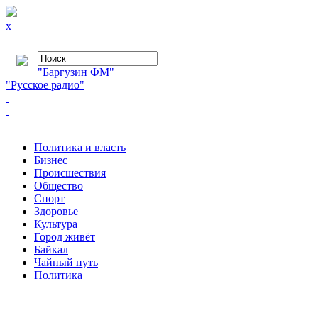
x
"Баргузин ФМ"
"Русское радио"
Политика и власть
Бизнес
Происшествия
Общество
Cпорт
Здоровье
Культура
Город живёт
Байкал
Чайный путь
Политика