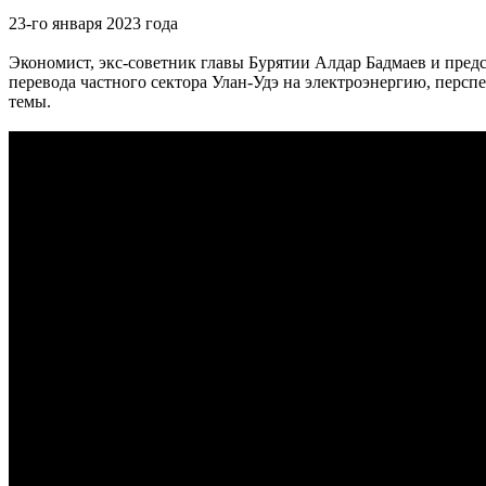
23-го января 2023 года
Экономист, экс-советник главы Бурятии Алдар Бадмаев и пре
перевода частного сектора Улан-Удэ на электроэнергию, персп
темы.