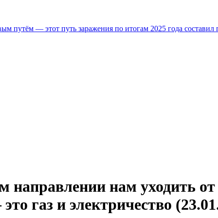
м путём — этот путь заражения по итогам 2025 года составил 
 направлении нам уходить от у
то газ и электричество (23.01