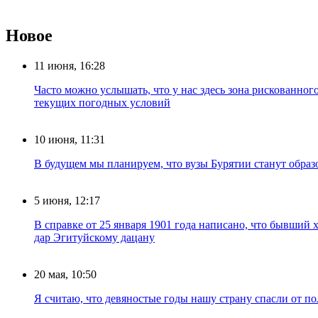
Новое
11 июня, 16:28
Часто можно услышать, что у нас здесь зона рискованног
текущих погодных условий
10 июня, 11:31
В будущем мы планируем, что вузы Бурятии станут обра
5 июня, 12:17
В справке от 25 января 1901 года написано, что бывший
дар Эгитуйскому дацану
20 мая, 10:50
Я считаю, что девяностые годы нашу страну спасли от п