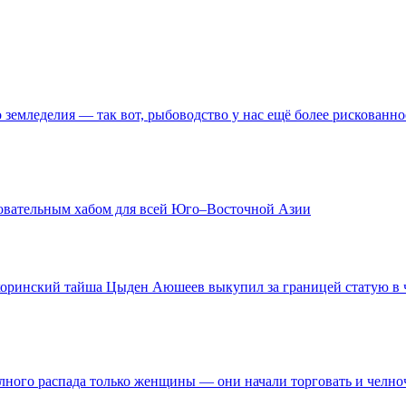
о земледелия — так вот, рыбоводство у нас ещё более рискованно
зовательным хабом для всей Юго–Восточной Азии
 хоринский тайша Цыден Аюшеев выкупил за границей статую в ч
олного распада только женщины — они начали торговать и челн