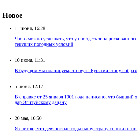
Новое
11 июня, 16:28
Часто можно услышать, что у нас здесь зона рискованног
текущих погодных условий
10 июня, 11:31
В будущем мы планируем, что вузы Бурятии станут обра
5 июня, 12:17
В справке от 25 января 1901 года написано, что бывший
дар Эгитуйскому дацану
20 мая, 10:50
Я считаю, что девяностые годы нашу страну спасли от п