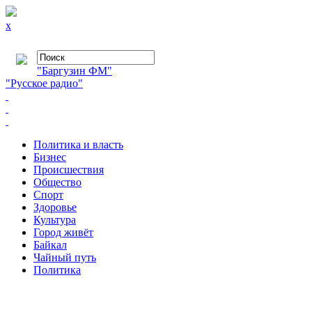
x
"Баргузин ФМ"
"Русское радио"
Политика и власть
Бизнес
Происшествия
Общество
Cпорт
Здоровье
Культура
Город живёт
Байкал
Чайный путь
Политика