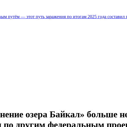
м путём — этот путь заражения по итогам 2025 года составил 
ение озера Байкал» больше не 
ы по другим федеральным прое