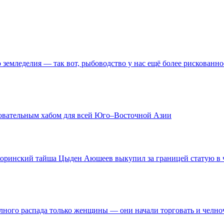
о земледелия — так вот, рыбоводство у нас ещё более рискованно
зовательным хабом для всей Юго–Восточной Азии
 хоринский тайша Цыден Аюшеев выкупил за границей статую в ч
олного распада только женщины — они начали торговать и челн