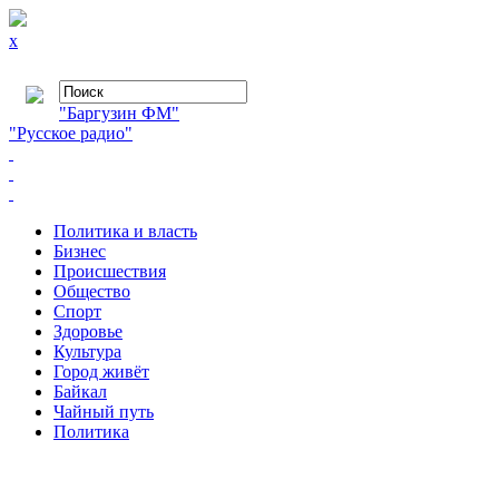
x
"Баргузин ФМ"
"Русское радио"
Политика и власть
Бизнес
Происшествия
Общество
Cпорт
Здоровье
Культура
Город живёт
Байкал
Чайный путь
Политика