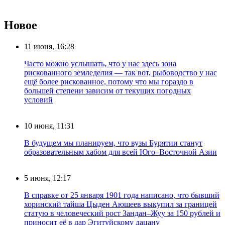
Новое
11 июня, 16:28
Часто можно услышать, что у нас здесь зона
рискованного земледелия — так вот, рыбоводство у нас
ещё более рискованное, потому что мы гораздо в
большей степени зависим от текущих погодных
условий
10 июня, 11:31
В будущем мы планируем, что вузы Бурятии станут
образовательным хабом для всей Юго–Восточной Азии
5 июня, 12:17
В справке от 25 января 1901 года написано, что бывший
хоринский тайша Цыден Аюшеев выкупил за границей
статую в человеческий рост Зандан–Жуу за 150 рублей и
приносит её в дар Эгитуйскому дацану