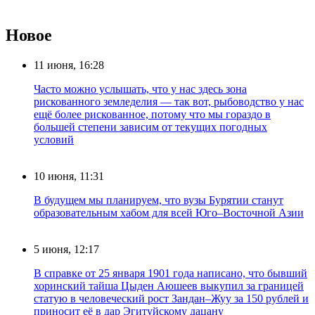
Новое
11 июня, 16:28
Часто можно услышать, что у нас здесь зона
рискованного земледелия — так вот, рыбоводство у нас
ещё более рискованное, потому что мы гораздо в
большей степени зависим от текущих погодных
условий
10 июня, 11:31
В будущем мы планируем, что вузы Бурятии станут
образовательным хабом для всей Юго–Восточной Азии
5 июня, 12:17
В справке от 25 января 1901 года написано, что бывший
хоринский тайша Цыден Аюшеев выкупил за границей
статую в человеческий рост Зандан–Жуу за 150 рублей и
приносит её в дар Эгитуйскому дацану