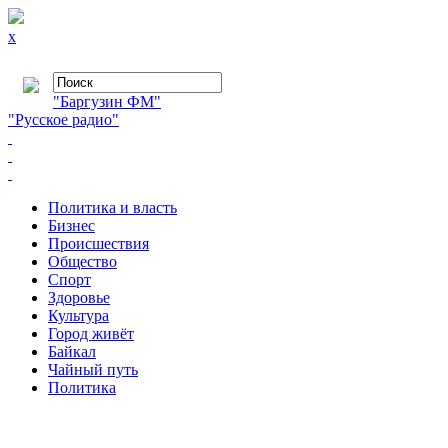
x
"Баргузин ФМ"
"Русское радио"
Политика и власть
Бизнес
Происшествия
Общество
Cпорт
Здоровье
Культура
Город живёт
Байкал
Чайный путь
Политика