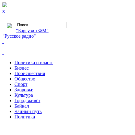
x
"Баргузин ФМ"
"Русское радио"
Политика и власть
Бизнес
Происшествия
Общество
Cпорт
Здоровье
Культура
Город живёт
Байкал
Чайный путь
Политика