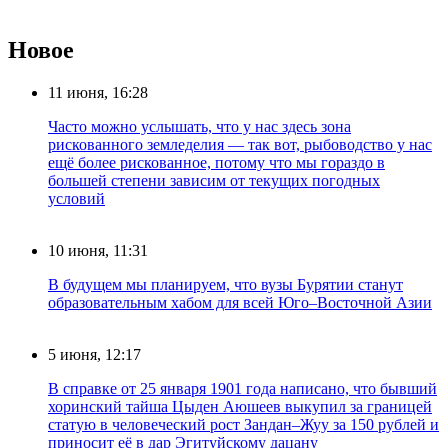
Новое
11 июня, 16:28
Часто можно услышать, что у нас здесь зона
рискованного земледелия — так вот, рыбоводство у нас
ещё более рискованное, потому что мы гораздо в
большей степени зависим от текущих погодных
условий
10 июня, 11:31
В будущем мы планируем, что вузы Бурятии станут
образовательным хабом для всей Юго–Восточной Азии
5 июня, 12:17
В справке от 25 января 1901 года написано, что бывший
хоринский тайша Цыден Аюшеев выкупил за границей
статую в человеческий рост Зандан–Жуу за 150 рублей и
приносит её в дар Эгитуйскому дацану