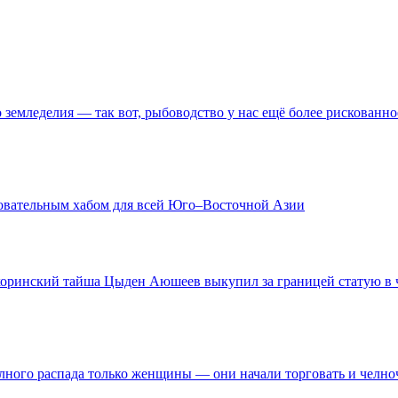
о земледелия — так вот, рыбоводство у нас ещё более рискованно
зовательным хабом для всей Юго–Восточной Азии
 хоринский тайша Цыден Аюшеев выкупил за границей статую в ч
олного распада только женщины — они начали торговать и челн