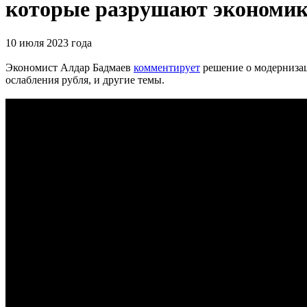
которые разрушают экономику
10 июля 2023 года
Экономист Алдар Бадмаев
комментирует
решение о модернизац
ослабления рубля, и другие темы.