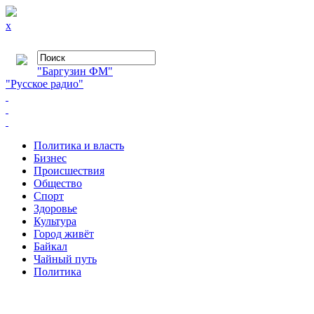
x
"Баргузин ФМ"
"Русское радио"
Политика и власть
Бизнес
Происшествия
Общество
Cпорт
Здоровье
Культура
Город живёт
Байкал
Чайный путь
Политика