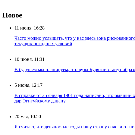
Новое
11 июня, 16:28
Часто можно услышать, что у нас здесь зона рискованног
текущих погодных условий
10 июня, 11:31
В будущем мы планируем, что вузы Бурятии станут обра
5 июня, 12:17
В справке от 25 января 1901 года написано, что бывший
дар Эгитуйскому дацану
20 мая, 10:50
Я считаю, что девяностые годы нашу страну спасли от п