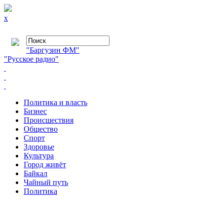
x
"Баргузин ФМ"
"Русское радио"
Политика и власть
Бизнес
Происшествия
Общество
Cпорт
Здоровье
Культура
Город живёт
Байкал
Чайный путь
Политика