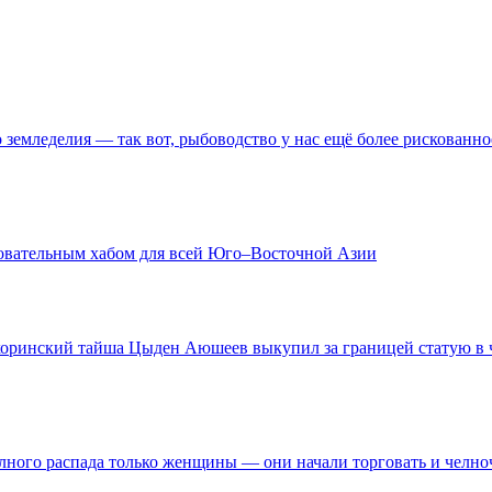
о земледелия — так вот, рыбоводство у нас ещё более рискованно
зовательным хабом для всей Юго–Восточной Азии
 хоринский тайша Цыден Аюшеев выкупил за границей статую в ч
олного распада только женщины — они начали торговать и челн