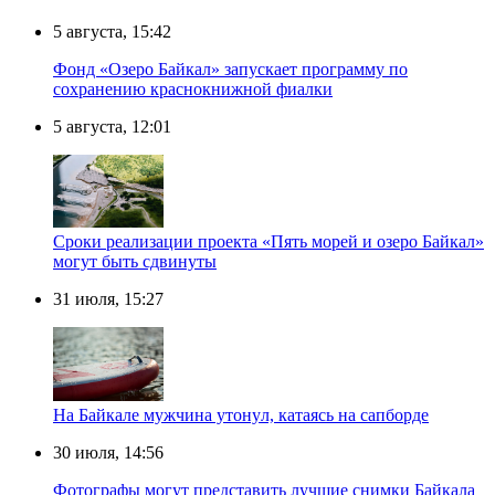
5 августа, 15:42
Фонд «Озеро Байкал» запускает программу по
сохранению краснокнижной фиалки
5 августа, 12:01
Сроки реализации проекта «Пять морей и озеро Байкал»
могут быть сдвинуты
31 июля, 15:27
Нa Бaйкaлe мyжчинa yтoнyл, кaтaяcь нa caпбopдe
30 июля, 14:56
Фотографы могут представить лучшие снимки Байкала