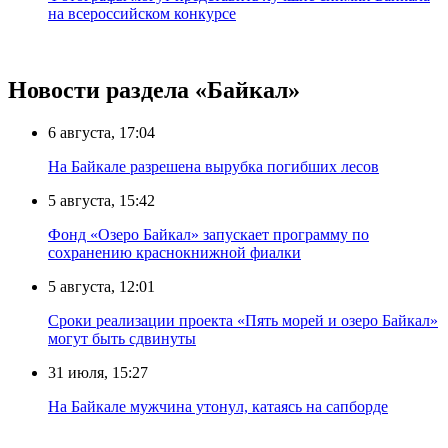
на всероссийском конкурсе
Новости раздела «Байкал»
6 августа, 17:04
На Байкале разрешена вырубка погибших лесов
5 августа, 15:42
Фонд «Озеро Байкал» запускает программу по
сохранению краснокнижной фиалки
5 августа, 12:01
Сроки реализации проекта «Пять морей и озеро Байкал»
могут быть сдвинуты
31 июля, 15:27
Нa Бaйкaлe мyжчинa yтoнyл, кaтaяcь нa caпбopдe