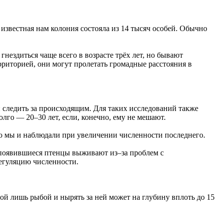
 известная нам колония состояла из 14 тысяч особей. Обычно
нездиться чаще всего в возрасте трёх лет, но бывают
рриторией, они могут пролетать громадные расстояния в
 следить за происходящим. Для таких исследований также
лго — 20–30 лет, если, конечно, ему не мешают.
что мы и наблюдали при увеличении численности последнего.
е появившиеся птенцы выживают из–за проблем с
регуляцию численности.
ой лишь рыбой и нырять за ней может на глубину вплоть до 15