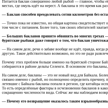
Питается баклан совершенно любой рыбой — главное, чтобы её 
местах, где омуль идёт на нерест. А бакланы в это время как р
— Баклан способен преодолевать сотни километров без оста
— Точно пока не известно, но общая картина свидетельствует о
том числе с питанием. Более того, там своих обитателей хвата
— Больших бакланов принято обвинять во многих грехах — 
бурятские рыбаки даже говорят о том, что баклан уничтож
— На самом деле, речи о забаве вообще не идёт, правда, когда 
другую. Такое действительно возможно, но это не ради развлеч
Почему этих проблем больше именно на бурятской стороне Байк
собираются в районе дельты Селенги. В основном это бакланы,
На самом деле, бакланы — это не новый вид для Байкала. Боле
связано именно с рыбой, но полноценно определить причину, 
летевшие с Байкала бакланы попали в регион, где китайцы ис
То есть определённые факторы в исчезновении бакланов в како
сокращению численности вида. Сейчас же мы наблюдаем возвр
— Почему его возвращение оказалось таким взрывообразн