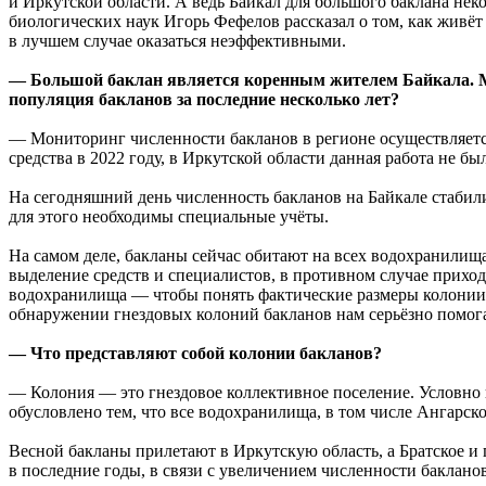
и Иркутской области. А ведь Байкал для большого баклана не
биологических наук Игорь Фефелов рассказал о том, как живёт
в лучшем случае оказаться неэффективными.
— Большой баклан является коренным жителем Байкала. Мо
популяция бакланов за последние несколько лет?
— Мониторинг численности бакланов в регионе осуществляетс
средства в 2022 году, в Иркутской области данная работа не 
На сегодняшний день численность бакланов на Байкале стабили
для этого необходимы специальные учёты.
На самом деле, бакланы сейчас обитают на всех водохранилища
выделение средств и специалистов, в противном случае прихо
водохранилища — чтобы понять фактические размеры колонии ба
обнаружении гнездовых колоний бакланов нам серьёзно помог
— Что представляют собой колонии бакланов?
— Колония — это гнездовое коллективное поселение. Условно 
обусловлено тем, что все водохранилища, в том числе Ангарско
Весной бакланы прилетают в Иркутскую область, а Братское и 
в последние годы, в связи с увеличением численности баклано