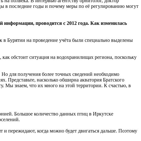
 на полвека. В интервью агентству орнитолог, доктор
ицы в последние годы и почему меры по её регулированию могут
 информации, проводится с 2012 года. Как изменилась
к в Бурятии на проведение учёта были специально выделены
, как обстоит ситуация на водохранилищах региона, поскольку
. Но для получения более точных сведений необходимо
х. Представьте, насколько обширна акватория Братского
. Мы знаем, что их много на этой территории. К счастью, в
онией. Большое количество данных птиц в Иркутске
оселений.
т и пережидают, когда можно будет двигаться дальше. Поэтому