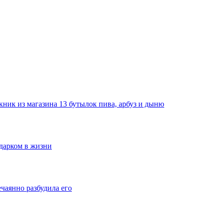
ник из магазина 13 бутылок пива, арбуз и дыню
одарком в жизни
ечаянно разбудила его