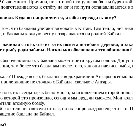
было много. Причина, по которой птицу не любят на бурятской с
аз подготавливаются к отлёту на юг и по пути останавливаются в 
новки. Куда он направляется, чтобы переждать зиму?
 том, что бакланы улетают зимовать в Китай. Там тепло, нет зи
ет, и бакланы каждую весну возвращаются на родной Байкал.
начиная с того, что из–за их помёта погибают деревья, и 
ает рыбу ради забавы. Насколько обоснованы эти обвинения?
рыбы очень много, у баклана может пойти кругом голова. Допусти
ения, тем более что бакланам после того, как они наелись рыбы,
ала? Прежде всего, бакланы с водохранилищ Ангары осенью на з
 прилетающие не столько с Байкала, сколько с Ангары.
е того, их всегда здесь было много, за исключением второй пол
по которой это произошло, сегодня мы вряд ли сможем. Мои кол
пытали атомную бомбу.
й–то степени зависели от нас, но их сопровождало ещё что–то.
ащение баклана на Байкал.
ым?