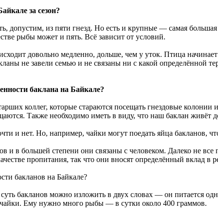
айкале за сезон?
ь, допустим, из пяти гнезд. Но есть и крупные — самая большая
тве рыбы может и пять. Всё зависит от условий.
ходит довольно медленно, дольше, чем у уток. Птица начинает г
кланы не завели семью и не связаны ни с какой определённой те
енности баклана на Байкале?
арших коллег, которые стараются посещать гнездовые колонии и
аются. Также необходимо иметь в виду, что наш баклан живёт до
очти и нет. Но, например, чайки могут поедать яйца бакланов, 
нов и в большей степени они связаны с человеком. Далеко не вс
ачестве пропитания, так что они вносят определённый вклад в 
ости бакланов на Байкале?
суть бакланов можно изложить в двух словах — он питается одн
, чайки. Ему нужно много рыбы — в сутки около 400 граммов.