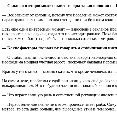
— Сколько птенцов может вывести одна такая колония на Б
— Всё зависит от колонии, потому что поселение может состоят
пара выращивает примерно два птенца, но при большом количес
Есть ещё один интересный момент — взросление бакланов проис
исключительные случаи, когда это происходит раньше. Пока ба
поисках мест, богатых рыбой, — несколько сотен километров.
— Какие факторы позволяют говорить о стабилизации числ
— О стабилизации численности баклана говорят наблюдения ст
необходима мощная учётная работа, поскольку бакланы перемещ
Врагов у него мало — можно сказать, что кроме человека, их п
На самом деле, проблемы с едой возникли у чаек ещё до бакла
выкармливанием. Это побудило чаек использовать бакланов в к
— Что играет главную роль в естественной регуляции численн
— Первостепенное значение в этом процессе имеет рыба. Саму 
метров, то есть даже больше, чем рыбоядные утки и, тем более