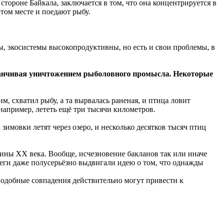
тороне Байкала, заключается в том, что она концентрируется в
этом месте и поедают рыбу.
мы, экосистемы высокопродуктивны, но есть и свои проблемы, в
заканчивая уничтожением рыболовного промысла. Некоторые
м, схватил рыбу, а та вырвалась раненая, и птица ловит
 например, лететь ещё три тысячи километров.
имовки летят через озеро, и несколько десятков тысяч птиц
овины XX века. Вообще, исчезновение бакланов так или иначе
леги даже полусерьёзно выдвигали идею о том, что однажды
 Подобные совпадения действительно могут привести к