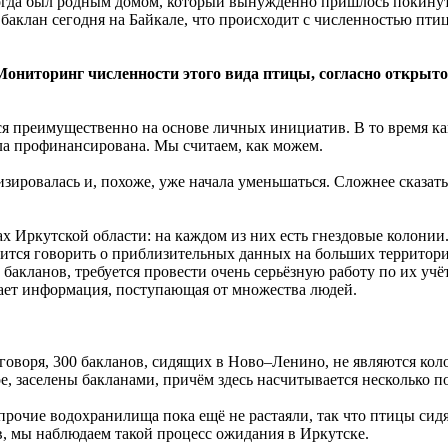
когда был родным домом, который вынужденно пришлось покинуть
 баклан сегодня на Байкале, что происходит с численностью пт
ниторинг численности этого вида птицы, согласно открытой
я преимущественно на основе личных инициатив. В то время ка
была профинансирована. Мы считаем, как можем.
зировалась и, похоже, уже начала уменьшаться. Сложнее сказать
х Иркутской области: на каждом из них есть гнездовые колонии
дится говорить о приблизительных данных на больших территория
кланов, требуется провести очень серьёзную работу по их учёту
ает информация, поступающая от множества людей.
говоря, 300 бакланов, сидящих в Ново–Ленино, не являются кол
е, заселены бакланами, причём здесь насчитывается несколько п
прочие водохранилища пока ещё не растаяли, так что птицы сидя
в, мы наблюдаем такой процесс ожидания в Иркутске.