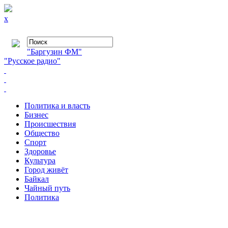
x
"Баргузин ФМ"
"Русское радио"
Политика и власть
Бизнес
Происшествия
Общество
Cпорт
Здоровье
Культура
Город живёт
Байкал
Чайный путь
Политика