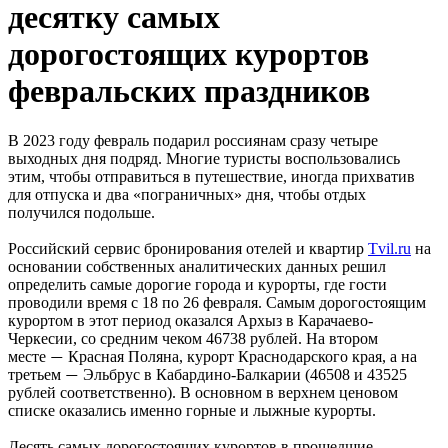
десятку самых
дорогостоящих курортов
февральских праздников
В 2023 году февраль подарил россиянам сразу четыре
выходных дня подряд. Многие туристы воспользовались
этим, чтобы отправиться в путешествие, иногда прихватив
для отпуска и два «пограничных» дня, чтобы отдых
получился подольше.
Российский сервис бронирования отелей и квартир
Tvil.ru
на
основании собственных аналитических данных решил
определить самые дорогие города и курорты, где гости
проводили время с 18 по 26 февраля. Самым дорогостоящим
курортом в этот период оказался Архыз в Карачаево-
Черкесии, со средним чеком 46738 рублей. На втором
месте
Красная Поляна, курорт Краснодарского края, а на
—
третьем
Эльбрус в Кабардино-Балкарии (46508 и 43525
—
рублей соответственно). В основном в верхнем ценовом
списке оказались именно горные и лыжные курорты.
Десять самых дорогостоящих курортов в прошедшие