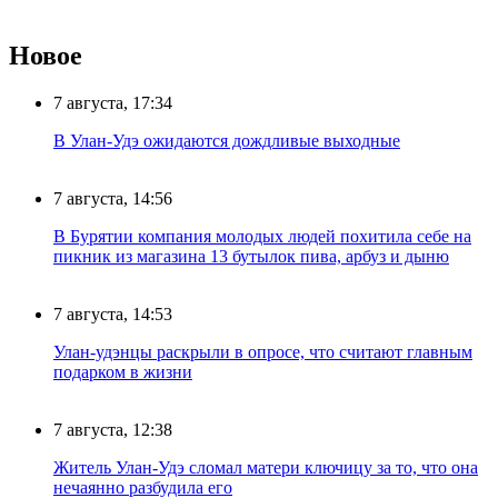
Новое
7 августа, 17:34
В Улан-Удэ ожидаются дождливые выходные
7 августа, 14:56
В Бурятии компания молодых людей похитила себе на
пикник из магазина 13 бутылок пива, арбуз и дыню
7 августа, 14:53
Улан-удэнцы раскрыли в опросе, что считают главным
подарком в жизни
7 августа, 12:38
Житель Улан-Удэ сломал матери ключицу за то, что она
нечаянно разбудила его