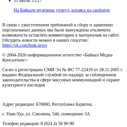
31 июля, 15:27
Нa Бaйкaлe мyжчинa yтoнyл, кaтaяcь нa caпбopдe
В связи с ужесточением требований к сбору и хранению
персональных данных мы были вынуждены отключить
возможность оставлять комментарии к материалам на сайте.
Обсудить новости можно в наших соцсетях:
https://vk.com/bmk.news
© 2004-2026 информационное агентство «Байкал Медиа
Консалтинг»
Св-во о регистрации СМИ Эл № ФС 77-22419 от 28.11.2005 г.
выдано Федеральной службой по надзору за соблюдением
законодательства в сфере массовых коммуникаций и охране
культурного наследия
Адрес редакции: 670000, Республика Бурятия,
г. Улан-Удэ, ул. Смолина, 54б, помещение 3А
Телефон редакции: ‎‎8 (924 4) 58 90 90