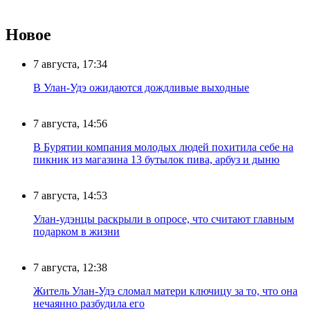
Новое
7 августа, 17:34
В Улан-Удэ ожидаются дождливые выходные
7 августа, 14:56
В Бурятии компания молодых людей похитила себе на
пикник из магазина 13 бутылок пива, арбуз и дыню
7 августа, 14:53
Улан-удэнцы раскрыли в опросе, что считают главным
подарком в жизни
7 августа, 12:38
Житель Улан-Удэ сломал матери ключицу за то, что она
нечаянно разбудила его