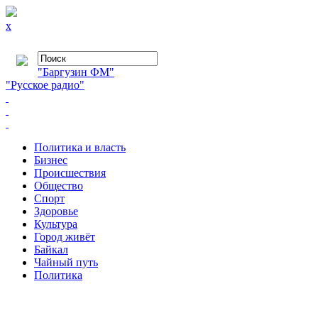
x
"Баргузин ФМ"
"Русское радио"
Политика и власть
Бизнес
Происшествия
Общество
Cпорт
Здоровье
Культура
Город живёт
Байкал
Чайный путь
Политика