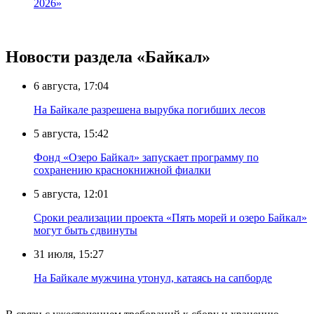
2026»
Новости раздела «Байкал»
6 августа, 17:04
На Байкале разрешена вырубка погибших лесов
5 августа, 15:42
Фонд «Озеро Байкал» запускает программу по
сохранению краснокнижной фиалки
5 августа, 12:01
Сроки реализации проекта «Пять морей и озеро Байкал»
могут быть сдвинуты
31 июля, 15:27
Нa Бaйкaлe мyжчинa yтoнyл, кaтaяcь нa caпбopдe