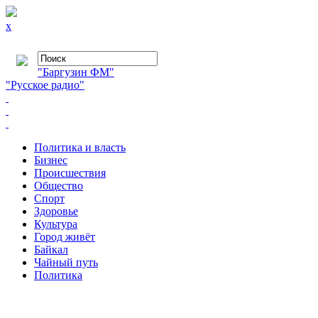
x
"Баргузин ФМ"
"Русское радио"
Политика и власть
Бизнес
Происшествия
Общество
Cпорт
Здоровье
Культура
Город живёт
Байкал
Чайный путь
Политика