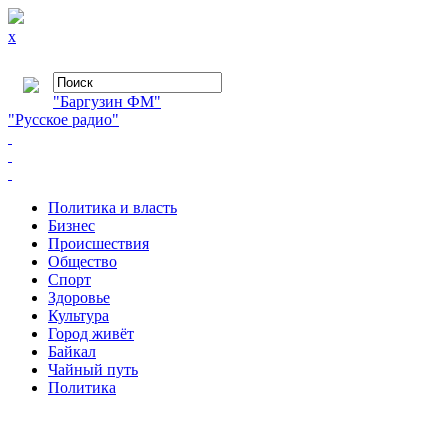
x
"Баргузин ФМ"
"Русское радио"
Политика и власть
Бизнес
Происшествия
Общество
Cпорт
Здоровье
Культура
Город живёт
Байкал
Чайный путь
Политика