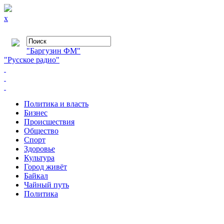
x
"Баргузин ФМ"
"Русское радио"
Политика и власть
Бизнес
Происшествия
Общество
Cпорт
Здоровье
Культура
Город живёт
Байкал
Чайный путь
Политика