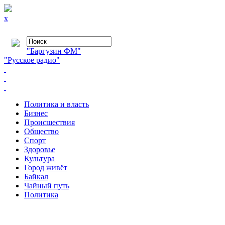
x
"Баргузин ФМ"
"Русское радио"
Политика и власть
Бизнес
Происшествия
Общество
Cпорт
Здоровье
Культура
Город живёт
Байкал
Чайный путь
Политика