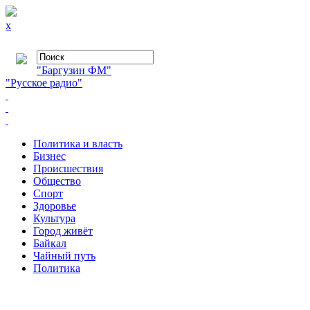
x
"Баргузин ФМ"
"Русское радио"
Политика и власть
Бизнес
Происшествия
Общество
Cпорт
Здоровье
Культура
Город живёт
Байкал
Чайный путь
Политика