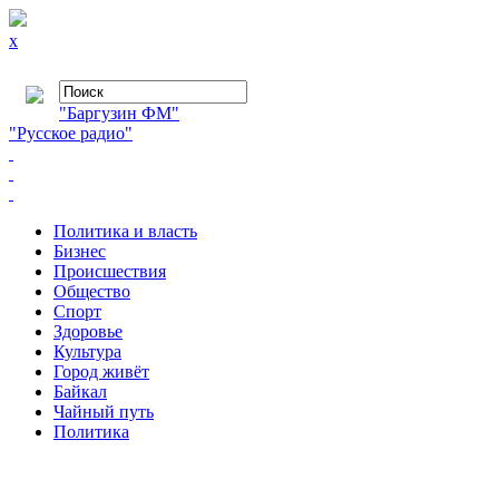
x
"Баргузин ФМ"
"Русское радио"
Политика и власть
Бизнес
Происшествия
Общество
Cпорт
Здоровье
Культура
Город живёт
Байкал
Чайный путь
Политика