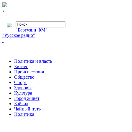
x
"Баргузин ФМ"
"Русское радио"
Политика и власть
Бизнес
Происшествия
Общество
Cпорт
Здоровье
Культура
Город живёт
Байкал
Чайный путь
Политика