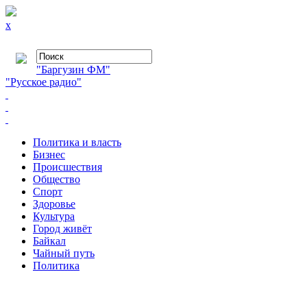
x
"Баргузин ФМ"
"Русское радио"
Политика и власть
Бизнес
Происшествия
Общество
Cпорт
Здоровье
Культура
Город живёт
Байкал
Чайный путь
Политика