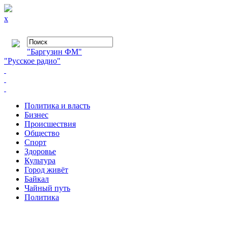
x
"Баргузин ФМ"
"Русское радио"
Политика и власть
Бизнес
Происшествия
Общество
Cпорт
Здоровье
Культура
Город живёт
Байкал
Чайный путь
Политика