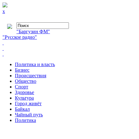
x
"Баргузин ФМ"
"Русское радио"
Политика и власть
Бизнес
Происшествия
Общество
Cпорт
Здоровье
Культура
Город живёт
Байкал
Чайный путь
Политика