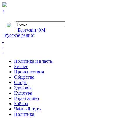
x
"Баргузин ФМ"
"Русское радио"
Политика и власть
Бизнес
Происшествия
Общество
Cпорт
Здоровье
Культура
Город живёт
Байкал
Чайный путь
Политика