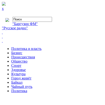
x
"Баргузин ФМ"
"Русское радио"
Политика и власть
Бизнес
Происшествия
Общество
Cпорт
Здоровье
Культура
Город живёт
Байкал
Чайный путь
Политика