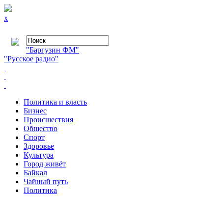
x
"Баргузин ФМ"
"Русское радио"
Политика и власть
Бизнес
Происшествия
Общество
Cпорт
Здоровье
Культура
Город живёт
Байкал
Чайный путь
Политика