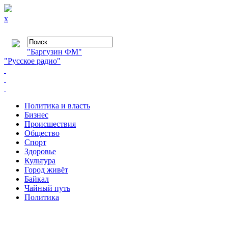
x
"Баргузин ФМ"
"Русское радио"
Политика и власть
Бизнес
Происшествия
Общество
Cпорт
Здоровье
Культура
Город живёт
Байкал
Чайный путь
Политика