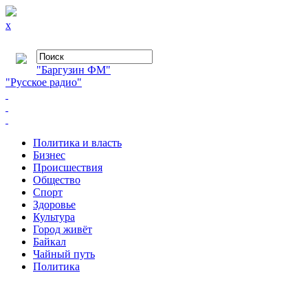
x
"Баргузин ФМ"
"Русское радио"
Политика и власть
Бизнес
Происшествия
Общество
Cпорт
Здоровье
Культура
Город живёт
Байкал
Чайный путь
Политика