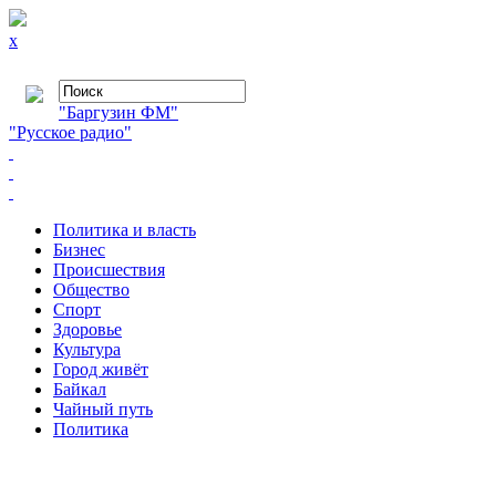
x
"Баргузин ФМ"
"Русское радио"
Политика и власть
Бизнес
Происшествия
Общество
Cпорт
Здоровье
Культура
Город живёт
Байкал
Чайный путь
Политика