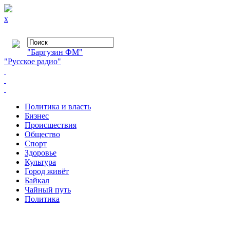
x
"Баргузин ФМ"
"Русское радио"
Политика и власть
Бизнес
Происшествия
Общество
Cпорт
Здоровье
Культура
Город живёт
Байкал
Чайный путь
Политика