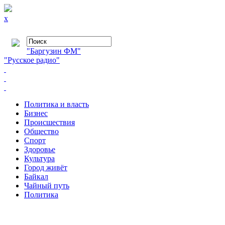
x
"Баргузин ФМ"
"Русское радио"
Политика и власть
Бизнес
Происшествия
Общество
Cпорт
Здоровье
Культура
Город живёт
Байкал
Чайный путь
Политика