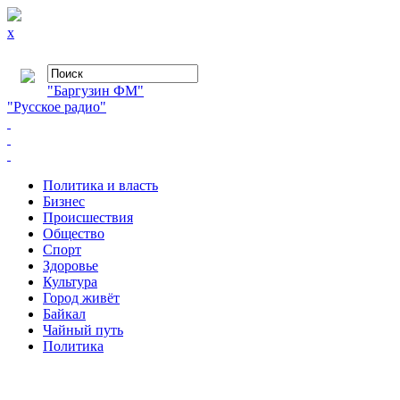
x
"Баргузин ФМ"
"Русское радио"
Политика и власть
Бизнес
Происшествия
Общество
Cпорт
Здоровье
Культура
Город живёт
Байкал
Чайный путь
Политика