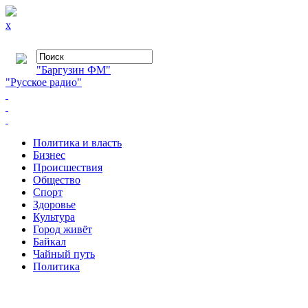
x
"Баргузин ФМ"
"Русское радио"
Политика и власть
Бизнес
Происшествия
Общество
Cпорт
Здоровье
Культура
Город живёт
Байкал
Чайный путь
Политика