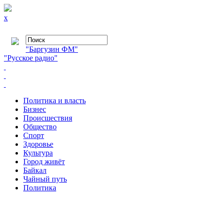
x
"Баргузин ФМ"
"Русское радио"
Политика и власть
Бизнес
Происшествия
Общество
Cпорт
Здоровье
Культура
Город живёт
Байкал
Чайный путь
Политика