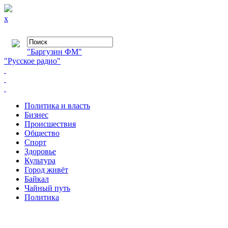
x
"Баргузин ФМ"
"Русское радио"
Политика и власть
Бизнес
Происшествия
Общество
Cпорт
Здоровье
Культура
Город живёт
Байкал
Чайный путь
Политика