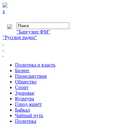
x
"Баргузин ФМ"
"Русское радио"
Политика и власть
Бизнес
Происшествия
Общество
Cпорт
Здоровье
Культура
Город живёт
Байкал
Чайный путь
Политика