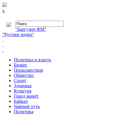
x
"Баргузин ФМ"
"Русское радио"
Политика и власть
Бизнес
Происшествия
Общество
Cпорт
Здоровье
Культура
Город живёт
Байкал
Чайный путь
Политика