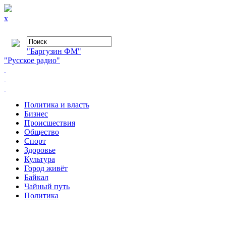
x
"Баргузин ФМ"
"Русское радио"
Политика и власть
Бизнес
Происшествия
Общество
Cпорт
Здоровье
Культура
Город живёт
Байкал
Чайный путь
Политика