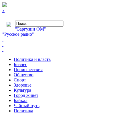
x
"Баргузин ФМ"
"Русское радио"
Политика и власть
Бизнес
Происшествия
Общество
Cпорт
Здоровье
Культура
Город живёт
Байкал
Чайный путь
Политика