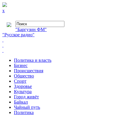
x
"Баргузин ФМ"
"Русское радио"
Политика и власть
Бизнес
Происшествия
Общество
Cпорт
Здоровье
Культура
Город живёт
Байкал
Чайный путь
Политика