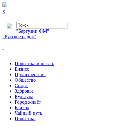
x
"Баргузин ФМ"
"Русское радио"
Политика и власть
Бизнес
Происшествия
Общество
Cпорт
Здоровье
Культура
Город живёт
Байкал
Чайный путь
Политика